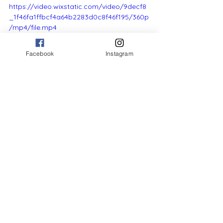
https://video.wixstatic.com/video/9decf8
_1f46fa1ffbcf4a64b2283d0c8f46f195/360p
/mp4/file.mp4
Facebook
Instagram
© 
https://www.instagram.com/ietswelln
ess/ 
iet notre-dame
Charleroi
entreprise virtuelle
technicien commercial
evi
iet's wellness
foire régionale
Voir tout