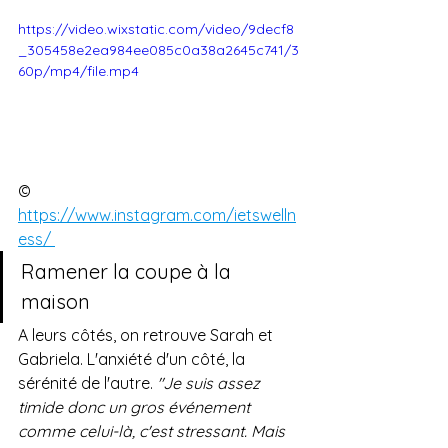
https://video.wixstatic.com/video/9decf8
_305458e2ea984ee085c0a38a2645c741/3
60p/mp4/file.mp4
© 
https://www.instagram.com/ietswelln
ess/ 
Ramener la coupe à la 
maison
A leurs côtés, on retrouve Sarah et 
Gabriela. L'anxiété d'un côté, la 
sérénité de l'autre. 
"Je suis assez 
timide donc un gros événement 
comme celui-là, c'est stressant. Mais 