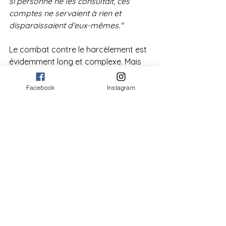
si personne ne les consultait, ces 
comptes ne servaient à rien et 
disparaissaient d'eux-mêmes."
Le combat contre le harcèlement est 
évidemment long et complexe. Mais 
l'IET Notre-Dame œuvre, dès les 
premières années, pour offrir un 
Facebook
Instagram
environnement sain, propice à 
l'épanouissement de ses élèves. 
enseignement qualifiant
iet notre-dame
Charleroi
harcèlement
amo
point jaune