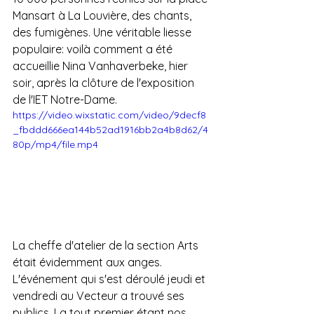
Mansart à La Louvière, des chants, 
des fumigènes. Une véritable liesse 
populaire: voilà comment a été 
accueillie Nina Vanhaverbeke, hier 
soir, après la clôture de l'exposition 
de l'IET Notre-Dame.
https://video.wixstatic.com/video/9decf8
_fbddd666ea144b52ad1916bb2a4b8d62/4
80p/mp4/file.mp4
La cheffe d'atelier de la section Arts 
était évidemment aux anges. 
L'événement qui s'est déroulé jeudi et 
vendredi au Vecteur a trouvé ses 
publics. La tout premier étant nos 