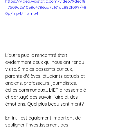
https://video.wixstatic.com/video/9decf8
_7509c2e10e8c4786ad7cf61ac882f099/48
0p/mp4/file.mp4
L'autre public rencontré était 
évidemment ceux qui nous ont rendu 
visite. Simples passants curieux, 
parents d'élèves, étudiants actuels et 
anciens, professeurs, journalistes, 
édiles communaux... L'IET a rassemblé 
et partagé des savoir-faire et des 
émotions. Quel plus beau sentiment?
Enfin, il est également important de 
souligner l'investissement des 