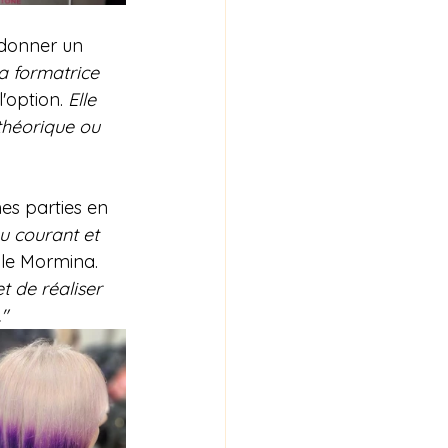
 donner un 
a formatrice 
'option. 
Elle 
théorique ou 
es parties en 
u courant et 
lle Mormina. 
 de réaliser 
"