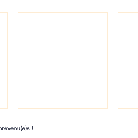
prévenu(e)s !
ietndnews