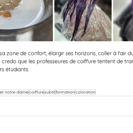
a zone de confort, élargir ses horizons, coller à l'air d
le credo que les professeures de coiffure tentent de tr
s étudiants.
iet notre-dame
coiffure
subtil
formation
coloration