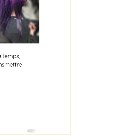
u temps,  
ansmettre 