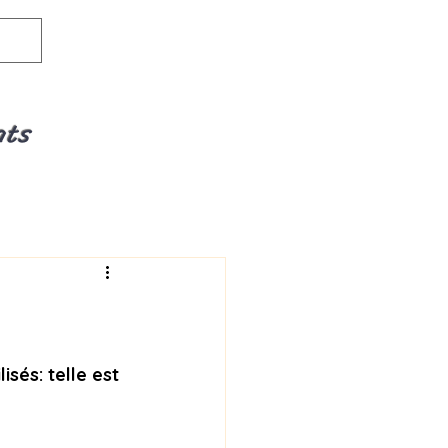
ats
sés: telle est 