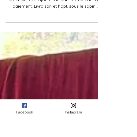
Avoir le vert solidaire
La 1re édition de la donnerie de l'IET, c'est jeudi
prochain. Clic. Ajouter au panier. Procéder au
paiement. Livraison et hop!, sous le sapin.
Simple, rapide, efficace et tout le monde est
content! Vraiment? Vous êtes sûr(e)s? Cette
question, toute simple, deux professeures l'ont
posée à leurs élèves lors des ateliers du jeudi.
"Je leur ai montré les conséquences de cette
surconsommation. Tous ces articles qu'on
achète puis qu'on jette et qu'on envoie dans
des décharges à ci
Facebook
Instagram