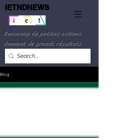
IETNDNEWS
Beaucoup de petites actions
donnent de grands résultats
Blog