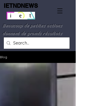
IETNDNEWS
Beaucoup de petites actions
donnent de grands résultats
Blog