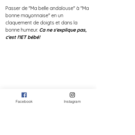
Passer de "Ma belle andalouse" à "Ma 
bonne mayonnaise" en un 
claquement de doigts et dans la 
bonne humeur.
 Ca ne s'explique pas, 
c'est l'IET bébé!
Facebook
Instagram
enseignement qualifiant
Charleroi
collaborateurs administratifs
accueil
cap48
dons
call-center
Kendji